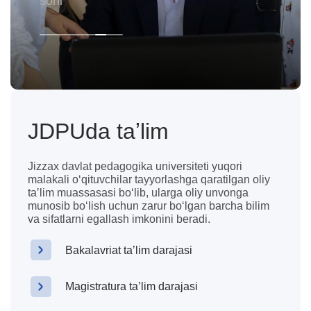
Professor-o‘qituvchilar soni
JDPUda taʼlim
Jizzax davlat pedagogika universiteti yuqori
malakali oʻqituvchilar tayyorlashga qaratilgan oliy
taʼlim muassasasi boʻlib, ularga oliy unvonga
munosib boʻlish uchun zarur boʻlgan barcha bilim
va sifatlarni egallash imkonini beradi.
Bakalavriat taʼlim darajasi
Magistratura taʼlim darajasi