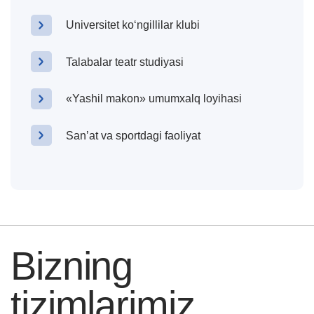
Universitet koʻngillilar klubi
Talabalar teatr studiyasi
«Yashil makon» umumxalq loyihasi
Sanʼat va sportdagi faoliyat
Bizning
tizimlarimiz