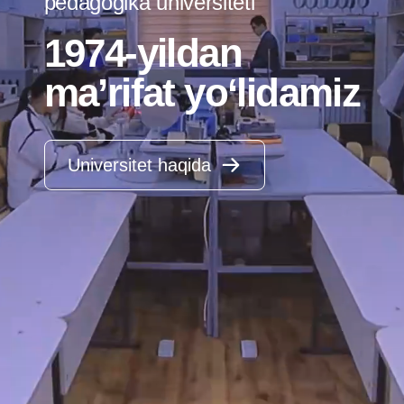
pedagogika universiteti
1974-yildan
ma’rifat yo‘lidamiz
Universitet haqida