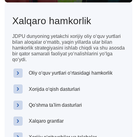
Xalqaro hamkorlik
JDPU dunyoning yetakchi xorijiy oliy oʻquv yurtlari
bilan aloqalar oʻrnatib, yaqin yillarda ular bilan
hamkorlik strategiyasini ishlab chiqdi va shu asosda
bir qator samarali faoliyat yoʻnalishlarini yoʻlga
qoʻydi.
Oliy oʻquv yurtlari oʻrtasidagi hamkorlik
Xorijda oʻqish dasturlari
Qo'shma ta'lim dasturlari
Xalqaro grantlar