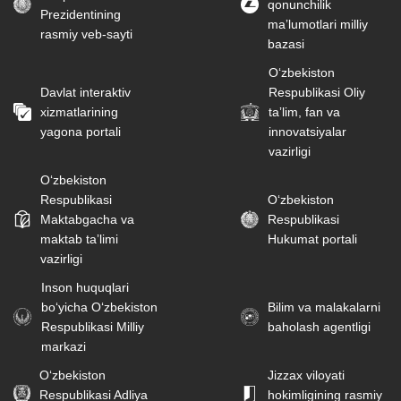
qonunchilik
Prezidentining
maʼlumotlari milliy
rasmiy veb-sayti
bazasi
Oʻzbekiston
Davlat interaktiv
Respublikasi Oliy
xizmatlarining
taʼlim, fan va
yagona portali
innovatsiyalar
vazirligi
Oʻzbekiston
Respublikasi
Oʻzbekiston
Maktabgacha va
Respublikasi
maktab taʼlimi
Hukumat portali
vazirligi
Inson huquqlari
bo‘yicha O‘zbekiston
Bilim va malakalarni
Respublikasi Milliy
baholash agentligi
markazi
O‘zbekiston
Jizzax viloyati
Respublikasi Adliya
hokimligining rasmiy