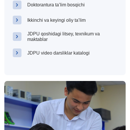
Doktorantura taʼlim bosqichi
Ikkinchi va keyingi oliy taʼlim
JDPU qoshidagi litsey, texnikum va
maktablar
JDPU video darsliklar katalogi