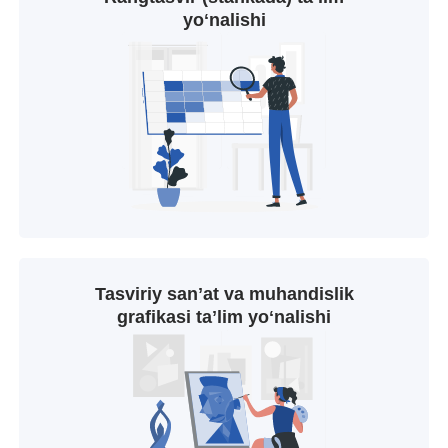
yoʻnalishi
Tasviriy sanʼat va muhandislik
grafikasi taʼlim yoʻnalishi