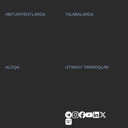
Me'yoriy hujjatlar
ABITURIYENTLARGA
TALABALARGA
Qabul komissiyasi
Bakalavriat
Magistratura
Bakalavriat
Magistratura
Xorijiy talabalar
Ikkinchi oliy taʼlim
Bilim va
malakalarni baholash
agentligi
ALOQA
IJTIMOIY TARMOQLAR
130100. Jizzax viloyati,
Bizning ijtimoiy tarmoqlarda
Jizzax shahri, Sh. Rashidov
obuna boʻling va
koʻchasi, 4-uy.
+998 72 226
taraqqiyotimiz haqidagi
13 57
+998 72 226 68 10
soʻnggi yangiliklardan
info@jdpu.uz
xabardor boʻling.
jiz.jdpi@exat.uz