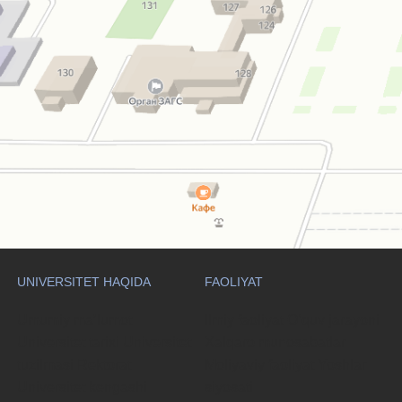
UNIVERSITET HAQIDA
FAOLIYAT
Umumiy maʼlumot
Ilmiy faoliyat
Oʻquv jarayoni
Universitet tarixi
Universitet
Xalqaro munosabatlar
tuzilmasi
Rektorat
Moliyaviy faoliyat
Yoshlar
Universitet kengashi
siyosati