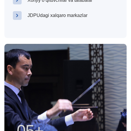
Xorijiy oʻqituvchilar va talabalar
JDPUdagi xalqaro markazlar
100+