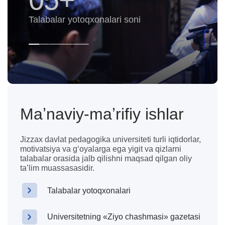
Mavjud to‘garaklar soni
Maʼnaviy-maʼrifiy ishlar
Jizzax davlat pedagogika universiteti turli iqtidorlar,
motivatsiya va gʻoyalarga ega yigit va qizlarni
talabalar orasida jalb qilishni maqsad qilgan oliy
taʼlim muassasasidir.
Talabalar yotoqxonalari
Universitetning «Ziyo chashmasi» gazetasi