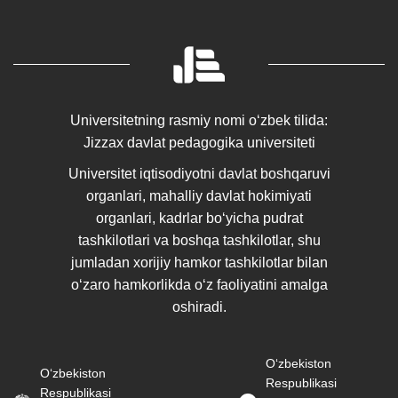
Universitetning rasmiy nomi oʻzbek tilida:
Jizzax davlat pedagogika universiteti
Universitet iqtisodiyotni davlat boshqaruvi
organlari, mahalliy davlat hokimiyati
organlari, kadrlar boʻyicha pudrat
tashkilotlari va boshqa tashkilotlar, shu
jumladan xorijiy hamkor tashkilotlar bilan
oʻzaro hamkorlikda oʻz faoliyatini amalga
oshiradi.
Oʻzbekiston
Oʻzbekiston
Respublikasi
Respublikasi