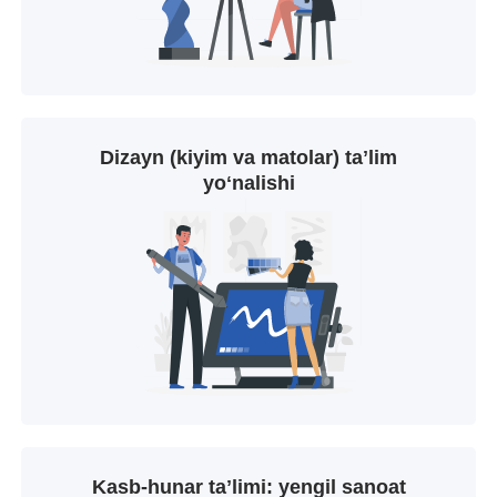
Dizayn (kiyim va matolar) taʼlim
yoʻnalishi
Kasb-hunar taʼlimi: yengil sanoat