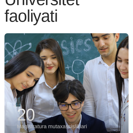
faoliyati
800+