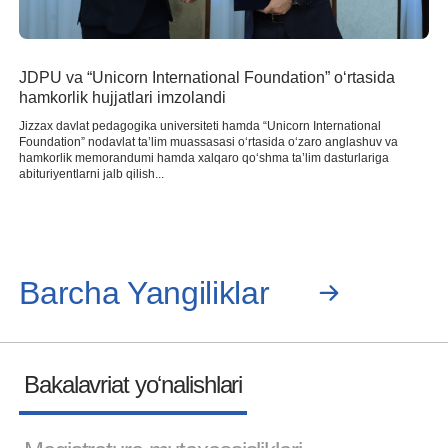
JDPU va “Unicorn International Foundation” o‘rtasida
hamkorlik hujjatlari imzolandi
Jizzax davlat pedagogika universiteti hamda “Unicorn International
Foundation” nodavlat ta’lim muassasasi o‘rtasida o‘zaro anglashuv va
hamkorlik memorandumi hamda xalqaro qo‘shma ta’lim dasturlariga
abituriyentlarni jalb qilish...
Barcha Yangiliklar
Bakalavriat yoʻnalishlari