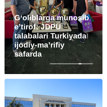
G‘oliblarga munosib
e’tirof: JDPU
talabalari Turkiyada
ijodiy-ma’rifiy
safarda