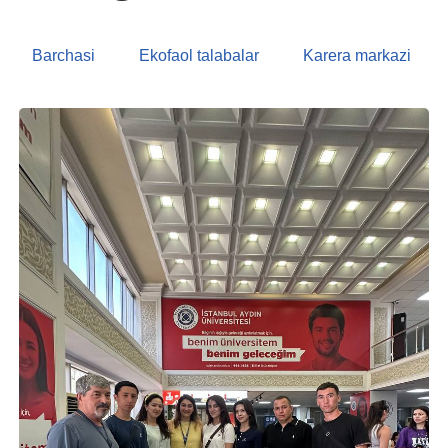
Barchasi
Ekofaol talabalar
Karera markazi