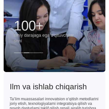
160+
Ilmiy unvonga ega o'qituvchilar
soni
Ilm va ishlab chiqarish
Taʼlim muassasalari innovatsion oʻqitish metodlarini
joriy etish, texnologiyalarni integratsiya qilish va
noyob dasturlarni taklif qilish orqali ajralib turishga