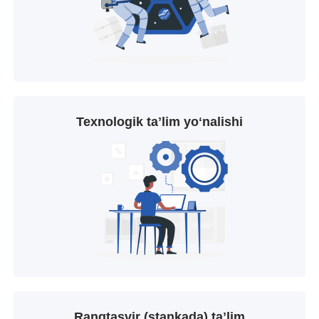
Texnologik taʼlim yoʻnalishi
Rangtasvir (stankada) taʼlim